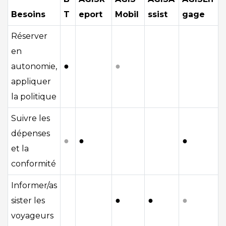
Besoins
T
eport
Mobil
ssist
gage
Réserver
en
●
●
autonomie,
appliquer
la politique
Suivre les
dépenses
●
●
●
et la
conformité
Informer/as
●
●
●
sister les
voyageurs