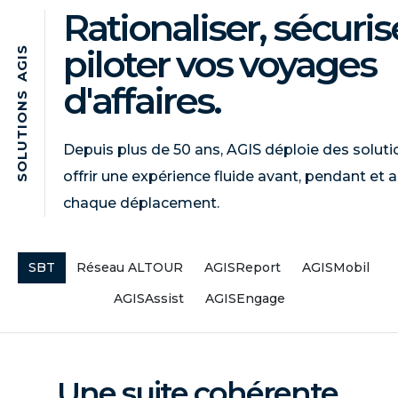
Rationaliser, sécuris
piloter vos voyages
S
I
G
A
d'affaires.
S
N
O
I
T
U
Depuis plus de 50 ans, AGIS déploie des solut
L
O
offrir une expérience fluide avant, pendant et 
S
chaque déplacement.
SBT
Réseau ALTOUR
AGISReport
AGISMobil
AGISAssist
AGISEngage
Une suite cohérente,