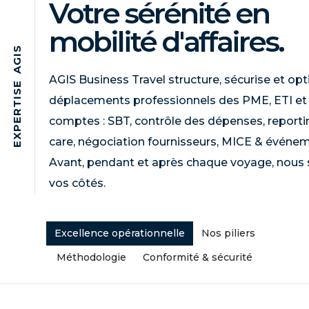
Votre sérénité en
mobilité d'affaires.
S
I
G
A
AGIS Business Travel structure, sécurise et opt
E
S
déplacements professionnels des PME, ETI et
I
T
R
comptes : SBT, contrôle des dépenses, reportin
E
P
X
care, négociation fournisseurs, MICE & événe
E
Avant, pendant et après chaque voyage, nou
vos côtés.
Excellence opérationnelle
Nos piliers
Méthodologie
Conformité & sécurité