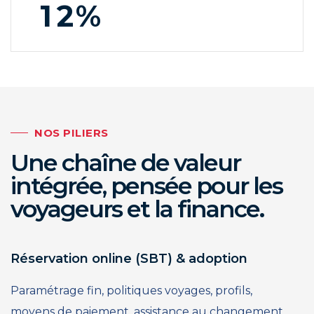
6
1
2
7
2
3
8
3
4
9
4
5
5
6
NOS PILIERS
6
7
Une chaîne de valeur
intégrée, pensée pour les
7
8
voyageurs et la finance.
8
9
9
Réservation online (SBT) & adoption
Paramétrage fin, politiques voyages, profils,
moyens de paiement, assistance au changement