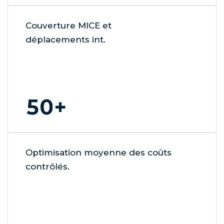
9
0
8
1
Couverture MICE et
9
2
déplacements int.
3
4
5
0
6
1
7
2
Optimisation moyenne des coûts
8
3
contrôlés.
9
4
0
5
0
1