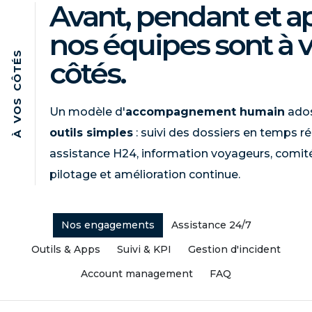
Avant, pendant et ap
nos équipes sont à 
S
côtés.
É
T
Ô
C
S
O
Un modèle d'
accompagnement humain
ados
V
outils simples
: suivi des dossiers en temps ré
À
assistance H24, information voyageurs, comit
pilotage et amélioration continue.
Nos engagements
Assistance 24/7
Outils & Apps
Suivi & KPI
Gestion d'incident
Account management
FAQ