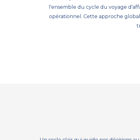
l'ensemble du cycle du voyage d'affai
opérationnel. Cette approche globale
t
Un socle clair qui guide nos décisions 