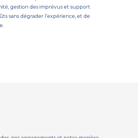
rmité, gestion des imprévus et support
ûts sans dégrader l'expérience, et de
e.
thodes, nos engagements et notre manière