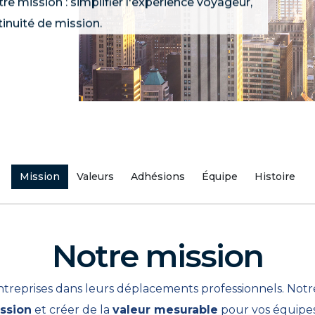
tre mission : simplifier l'expérience voyageur,
tinuité de mission.
Mission
Valeurs
Adhésions
Équipe
Histoire
Notre mission
treprises dans leurs déplacements professionnels. Notre
ssion
et créer de la
valeur mesurable
pour vos équipes