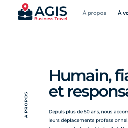
À propos
À v
Humain, fi
et respons
S
O
P
O
R
Depuis plus de 50 ans, nous accom
P
À
leurs déplacements professionnel