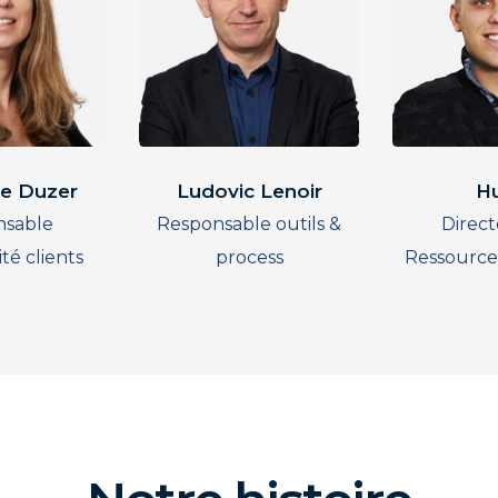
ie Duzer
Ludovic Lenoir
H
nsable
Responsable outils &
Direct
té clients
process
Ressource