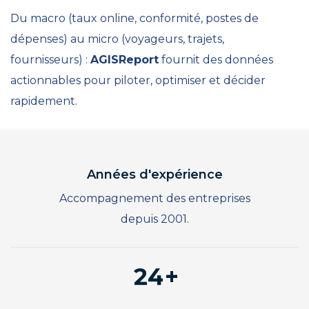
Du macro (taux online, conformité, postes de
dépenses) au micro (voyageurs, trajets,
fournisseurs) :
AGISReport
fournit des données
actionnables pour piloter, optimiser et décider
rapidement.
Années d'expérience
0
Accompagnement des entreprises
1
depuis 2001.
0
2
1
3
0
2
4
1
3
5
2