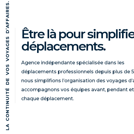
.
S
E
R
I
A
F
F
A
Être là pour simplifi
’
D
S
déplacements.
E
G
A
Y
O
V
Agence indépendante spécialisée dans les
S
O
déplacements professionnels depuis plus de 5
V
E
nous simplifions l’organisation des voyages d’a
D
accompagnons vos équipes avant, pendant et
É
T
I
chaque déplacement.
U
N
I
T
N
O
C
A
L