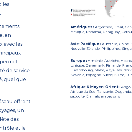
 les
.
acements
Amériques :
Argentine, Brésil, Can
Mexique, Panama, Paraguay, Pérou,
e, en
x avec les
Asie-Pacifique :
Australie, Chine, 
Nouvelle-Zélande, Philippines, Sing
rincipaux
Europe :
Arménie, Autriche, Azerba
 permet
tchèque, Danemark, Finlande, France
ité de service
Luxembourg, Malte, Pays-Bas, Norvè
Slovénie, Espagne, Suède, Suisse, Tu
é, quel que
Afrique & Moyen-Orient :
Angola,
Afrique du Sud, Tanzanie, Ouganda,
saoudite, Émirats arabes unis
éseau offrent
oyages, un
lète des
ntrôle et la