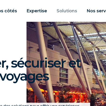
os côtés
Expertise
Solutions
Nos serv
r, sécuriser et
s voyages