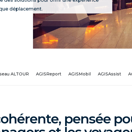
e des solutions pour offrir une expérience
haque déplacement.
seau ALTOUR
AGISReport
AGISMobil
AGISAssist
A
ohérente, pensée pou
agers et les voyage