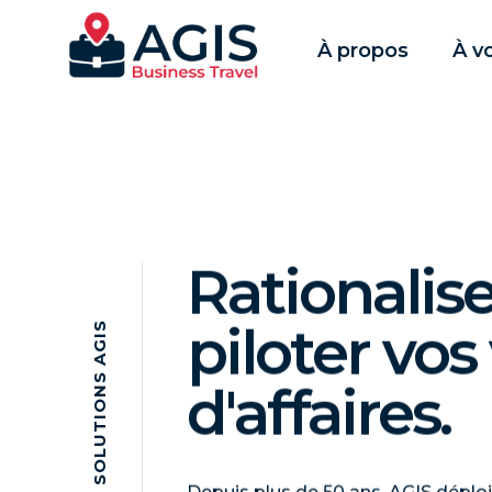
À propos
À v
Rationalise
piloter vo
S
I
G
A
S
d'affaires.
N
O
I
T
U
L
O
S