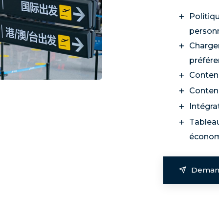
Politiq
personn
Chargem
préfére
Contenu
Contenu
Intégra
Tableau
écono
Deman