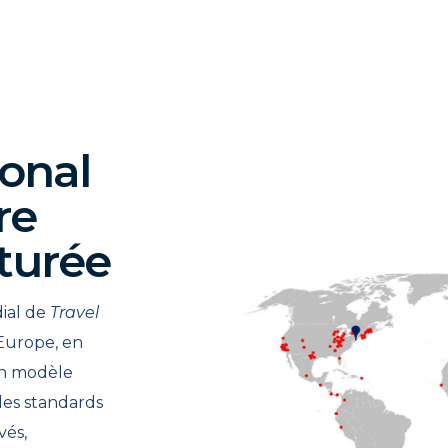
ional
re
turée
ial de
Travel
Europe, en
 un modèle
des standards
vés,