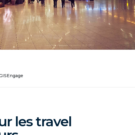
GISEngage
r les travel
urs.