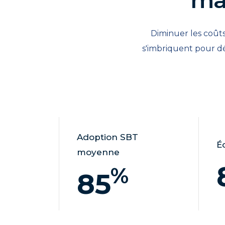
Diminuer les coûts,
s'imbriquent pour d
Adoption SBT
É
moyenne
%
85