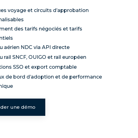
ues voyage et circuits d’approbation
alisables
ent des tarifs négociés et tarifs
ntiels
 aérien NDC via API directe
 rail SNCF, OUIGO et rail européen
tions SSO et export comptable
x de bord d’adoption et de performance
mique
der une démo