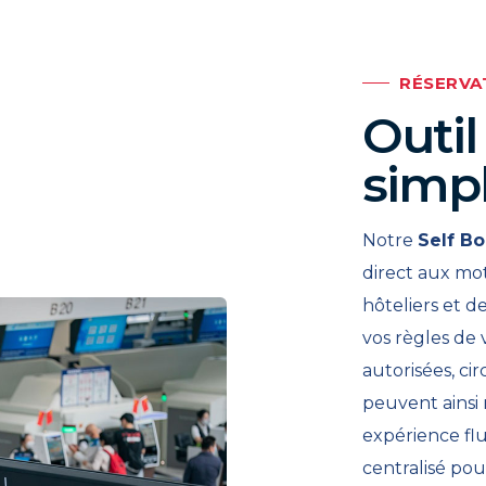
RÉSERVA
Outil
simpl
Notre
Self B
direct aux mot
hôteliers et d
vos règles de 
autorisées, cir
peuvent ainsi
expérience fl
centralisé pour