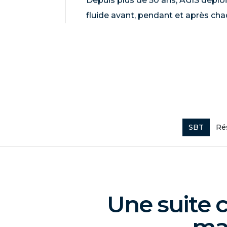
Depuis plus de 50 ans, AGIS déploi
fluide avant, pendant et après c
SBT
Ré
Une suite c
man