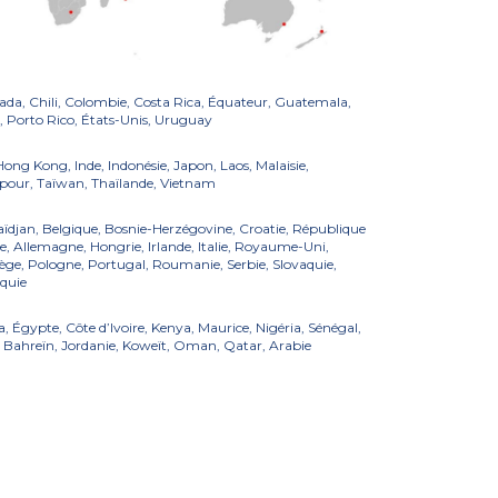
ada, Chili, Colombie, Costa Rica, Équateur, Guatemala,
 Porto Rico, États-Unis, Uruguay
Hong Kong, Inde, Indonésie, Japon, Laos, Malaisie,
apour, Taïwan, Thaïlande, Vietnam
ïdjan, Belgique, Bosnie-Herzégovine, Croatie, République
, Allemagne, Hongrie, Irlande, Italie, Royaume-Uni,
ge, Pologne, Portugal, Roumanie, Serbie, Slovaquie,
rquie
 Égypte, Côte d’Ivoire, Kenya, Maurice, Nigéria, Sénégal,
 Bahreïn, Jordanie, Koweït, Oman, Qatar, Arabie