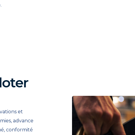
.
loter
vations et
omies, advance
mé, conformité