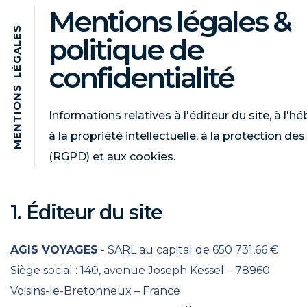
Mentions légales &
S
politique de
E
L
A
G
confidentialité
É
L
S
N
O
Informations relatives à l'éditeur du site, à l'
I
T
N
à la propriété intellectuelle, à la protection d
E
M
(RGPD) et aux cookies.
1. Éditeur du site
AGIS VOYAGES
- SARL au capital de 650 731,66 €
Siège social : 140, avenue Joseph Kessel – 78960
Voisins-le-Bretonneux – France